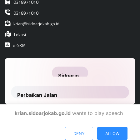
0318971010
0318971010
krian@sidoarjokab.go.id
Lokasi
e-SKM
krian.sidoarjokab.go.id
wants to play speech
Dinas Komunikasi Dan Informatika Kabupaten Sidoarjo
DENY
ALLOW
© 2024