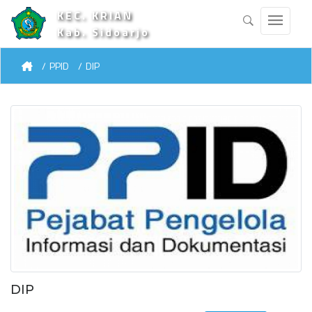
KEC. KRIAN
Kab. Sidoarjo
PPID
DIP
DIP