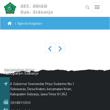
KEC. KRIAN
Kab. Sidoarjo
Agenda Kegiatan
Kecamatan Krian
Kabupaten Sidoarjo
Jl. Gubernur Soenandar Priyo Sudarmo No.1
Sidowaras, Desa Kraton, kecamatan Krian,
Kabupaten Sidoarjo, Jawa Timur 61262
0318971010