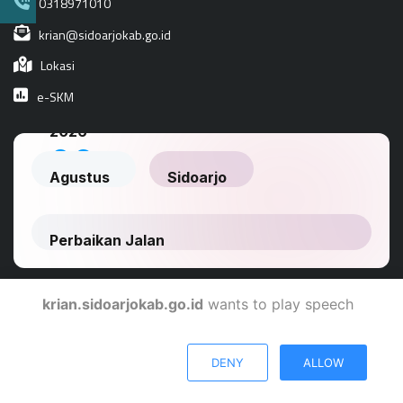
0318971010
krian@sidoarjokab.go.id
Lokasi
e-SKM
krian.sidoarjokab.go.id
wants to play speech
Dinas Komunikasi Dan Informatika Kabupaten Sidoarjo
© 2024
DENY
ALLOW