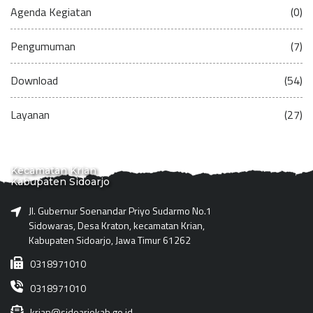
Agenda Kegiatan
(0)
Pengumuman
(7)
Download
(54)
Layanan
(27)
Kecamatan Krian
Kabupaten Sidoarjo
Jl. Gubernur Soenandar Priyo Sudarmo No.1
Sidowaras, Desa Kraton, kecamatan Krian,
Kabupaten Sidoarjo, Jawa Timur 61262
0318971010
0318971010
krian@sidoarjokab.go.id