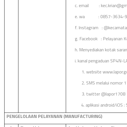
c. email :
kec.krian@gm
e. wa : 0857-3634-9
f. Instagram : @kecamata
g. Facebook : Pelayanan K
h.
Menyediakan kotak sara
i. kanal pengaduan SP4N-
1. website www.lapor.go
2. SMS melalui nomor 
3. twitter @lapor1708
4. aplikasi android/iOS 
PENGELOLAAN PELAYANAN (MANUFACTURING)