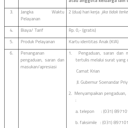
atau anggota keluarga lain 
3.
Jangka Waktu
2 (dua) hari kerja
jika tidak terk
Pelayanan
4.
Biaya/ Tarif
Rp. 0,- (gratis)
5.
Produk Pelayanan
Kartu identitas Anak (KIA)
6.
Penanganan
1.
Pengaduan, saran dan 
pengaduan, saran dan
tertulis melalui surat yang 
masukan/apresiasi
Camat Krian
Jl. Gubernur Soenandar Pr
2.
Menyampaikan pengaduan, s
:
a. telepon : (031) 89710
b. faksimile : (031) 89710