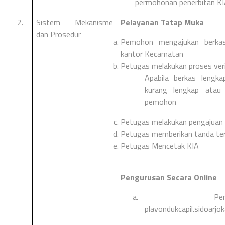
permohonan penerbitan KIA
2.
Sistem Mekanisme
Pelayanan Tatap Muka
dan Prosedur
Pemohon mengajukan berka
kantor Kecamatan
Petugas melakukan proses veri
Apabila berkas lengka
kurang lengkap atau 
pemohon
Petugas melakukan pengajuan 
Petugas memberikan tanda te
Petugas Mencetak KIA
Pengurusan Secara Online
a.
Pe
plavondukcapil.sidoarjok