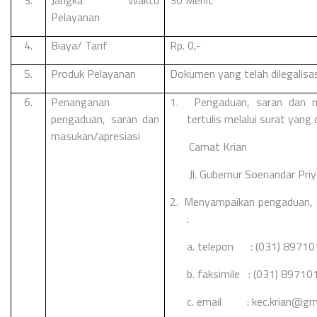
Pelayanan
4.
Biaya/ Tarif
Rp. 0,-
5.
Produk Pelayanan
Dokumen yang telah dilegalisa
6.
Penanganan
1.
Pengaduan, saran dan 
pengaduan, saran dan
tertulis melalui surat yang 
masukan/apresiasi
Camat Krian
Jl. Gubernur Soenandar Pr
2.
Menyampaikan pengaduan, s
:
a. telepon : (031) 89710
b. faksimile : (031) 89710
c. email :
kec.krian@gm