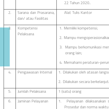
22 Tahun 2020..
2.
Sarana dan Prasarana,
Alat Tulis Kantor
dan/ atau Fasilitas
3.
Kompetensi
1.
Memiliki kompetensi;
Pelaksana
2.
Mampu mengoperasionalka
3.
Mampu berkomunikasi men
orang lain;
4.
Memahami peraturan-perund
4.
Pengawasan Internal
1.
Dilakukan oleh atasan lang
2.
Dilakukan secara berkelanju
5.
Jumlah Pelaksana
1 (satu) orang
6.
Jaminan Pelayanan
1.
Pelayanan dilaksanakan 
Prosedur dan norma waktu 