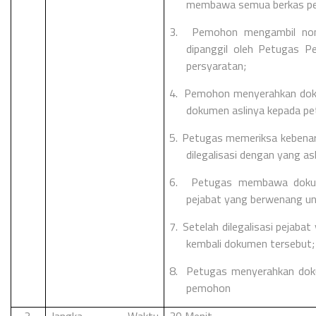
membawa semua berkas pers
3.
Pemohon mengambil nom
dipanggil oleh Petugas P
persyaratan;
4.
Pemohon menyerahkan dokum
dokumen aslinya kepada pe
5.
Petugas memeriksa kebenar
dilegalisasi dengan yang asl
6.
Petugas membawa dokume
pejabat yang berwenang untu
7.
Setelah dilegalisasi pejab
kembali dokumen tersebut;
8.
Petugas menyerahkan doku
pemohon
3.
Jangka Waktu
30 Menit