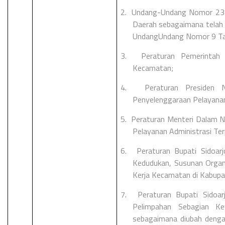
2.
Undang-Undang Nomor 23 
Daerah sebagaimana telah b
UndangUndang Nomor 9 Ta
3.
Peraturan Pemerinta
Kecamatan;
4.
Peraturan Presiden
Penyelenggaraan Pelayanan
5.
Peraturan Menteri Dalam 
Pelayanan Administrasi Te
6.
Peraturan Bupati Sidoa
Kedudukan, Susunan Organi
Kerja Kecamatan di Kabupa
7.
Peraturan Bupati Sido
Pelimpahan Sebagian K
sebagaimana diubah denga