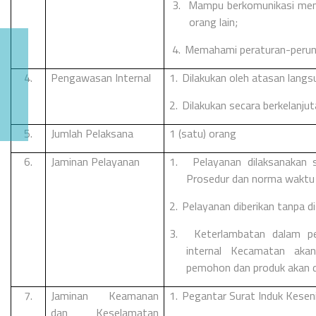
3.
Mampu berkomunikasi men
orang lain;
4.
Memahami peraturan-perund
4.
Pengawasan Internal
1.
Dilakukan oleh atasan lang
2.
Dilakukan secara berkelanju
5.
Jumlah Pelaksana
1 (satu) orang
6.
Jaminan Pelayanan
1.
Pelayanan dilaksanakan 
Prosedur dan norma waktu 
2.
Pelayanan diberikan tanpa di
3.
Keterlambatan dalam pe
internal Kecamatan akan
pemohon dan produk akan d
7.
Jaminan Keamanan
1.
Pegantar Surat Induk Keseni
dan Keselamatan