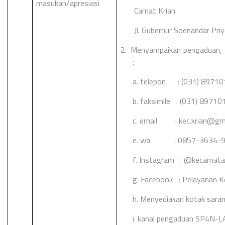
masukan/apresiasi
Camat Krian
Jl. Gubernur Soenandar Pr
2.
Menyampaikan pengaduan, s
:
a. telepon : (031) 89710
b. faksimile : (031) 89710
c. email :
kec.krian@gm
e. wa : 0857-3634-9
f. Instagram : @kecamata
g. Facebook : Pelayanan K
h.
Menyediakan kotak sara
i. kanal pengaduan SP4N-