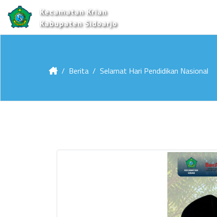
Kecamatan Krian
Kabupaten Sidoarjo
Berita
Selamat Hari Pendidikan Nasional